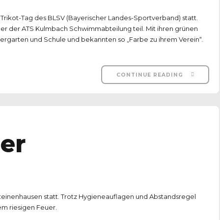
r Trikot-Tag des BLSV (Bayerischer Landes-Sportverband) statt.
 der ATS Kulmbach Schwimmabteilung teil. Mit ihren grünen
rgarten und Schule und bekannten so „Farbe zu ihrem Verein“.
CONTINUE READING
er
teinenhausen statt. Trotz Hygieneauflagen und Abstandsregel
em riesigen Feuer.