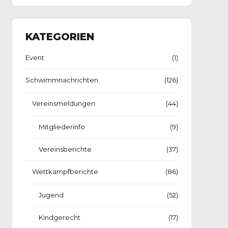
KATEGORIEN
Event
(1)
Schwimmnachrichten
(126)
Vereinsmeldungen
(44)
Mitgliederinfo
(9)
Vereinsberichte
(37)
Wettkampfberichte
(86)
Jugend
(52)
Kindgerecht
(17)