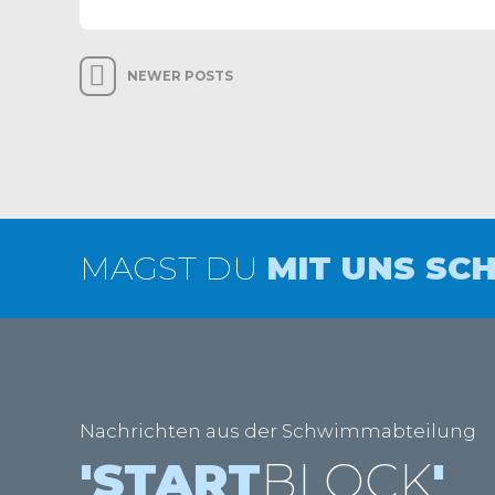
NEWER POSTS
MAGST DU
MIT UNS SC
Nachrichten aus der Schwimmabteilung
'START
BLOCK
'