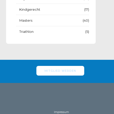
Kindgerecht
(17)
Masters
(40)
Triathlon
(5)
MITGLIED WERDEN
Impressum